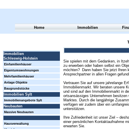
Home
Immobilien
Fin
T
Immobilien
Schleswig-Holstein
Sie spielen mit dem Gedanken, in Itz
Einfamilienhäuser
zu erwerben oder haben selbst ein Obj
möchten? Dann haben Sie jetzt Ihren 
Eigentumswohnungen
Ansprechpartner in allen Fragen gefund
Mehrfamilienhäuser
Vertrauen Sie auf unsere jahrelange Er
Anlage Objekte
Immobilienmarkt. Wir beraten unsere Ku
Baugrundstücke
und sind auf den Immobilienmarkt in der
Immobilien Sylt
ortsansässiges Unternehmen besitzen wi
Marktes. Durch die langjährige Zusamm
Immobilienangebote Sylt
verfügen wir zudem über ein umfangrei
Neubauten
unterstützen.
Massive Neubauten
Ihre Zufriedenheit ist unser Ziel – des
einer persönlichen Kontaktaufnahme mi
Hausverwaltung
erwarten Sie.