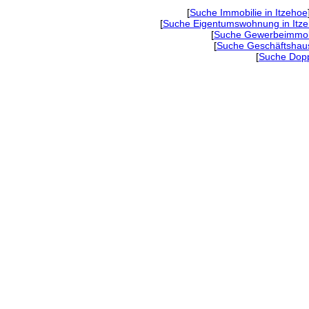
[
Suche Immobilie in Itzehoe
[
Suche Eigentumswohnung in Itz
[
Suche Gewerbeimmobil
[
Suche Geschäftshaus
[
Suche Dopp