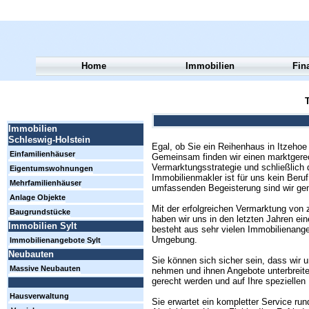
Home
Immobilien
Fin
T
Immobilien
Schleswig-Holstein
Egal, ob Sie ein Reihenhaus in Itzeho
Einfamilienhäuser
Gemeinsam finden wir einen marktgerech
Vermarktungsstrategie und schließlich d
Eigentumswohnungen
Immobilienmakler ist für uns kein Beru
Mehrfamilienhäuser
umfassenden Begeisterung sind wir gen
Anlage Objekte
Mit der erfolgreichen Vermarktung von 
Baugrundstücke
haben wir uns in den letzten Jahren e
Immobilien Sylt
besteht aus sehr vielen Immobilienang
Umgebung.
Immobilienangebote Sylt
Neubauten
Sie können sich sicher sein, dass wir u
Massive Neubauten
nehmen und ihnen Angebote unterbreiten
gerecht werden und auf Ihre spezielle
Hausverwaltung
Sie erwartet ein kompletter Service rund