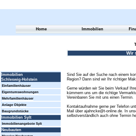
Home
Immobilien
Fin
T
Wir 
Sind Sie auf der Suche nach einem kom
Immobilien
Region? Dann sind wir Ihr richtiger Mak
Schleswig-Holstein
Einfamilienhäuser
Gerne würden wir Sie beim Verkauf Ihre
Eigentumswohnungen
kümmern uns um die richtige Vermarktun
Vereinbaren Sie mit uns einen Termin.
Mehrfamilienhäuser
Anlage Objekte
Kontaktaufnahme gerne per Telefon un
Mail über ajahncke@t-online.de. In uns
Baugrundstücke
selbstverständlich auch ohne Termin h
Immobilien Sylt
Immobilienangebote Sylt
Neubauten