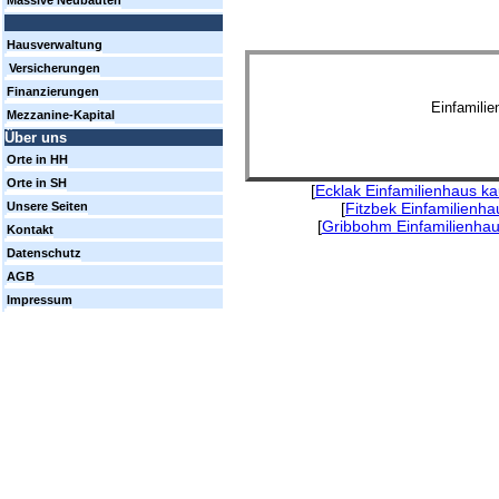
Massive Neubauten
Hausverwaltung
Versicherungen
Finanzierungen
Einfamili
Mezzanine-Kapital
Über uns
Orte in HH
Orte in SH
[
Ecklak Einfamilienhaus k
[
Fitzbek Einfamilienha
Unsere Seiten
[
Gribbohm Einfamilienhau
Kontakt
Datenschutz
AGB
Impressum