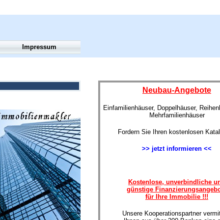
Impressum
Neubau-Angebote
Einfamilienhäuser, Doppelhäuser, Reihe
Mehrfamilienhäuser
Fordern Sie Ihren kostenlosen Kata
>> jetzt informieren <<
Kostenlose, unverbindliche u
günstige Finanzierungsangeb
für Ihre Immobilie !!!
Unsere Kooperationspartner vermit