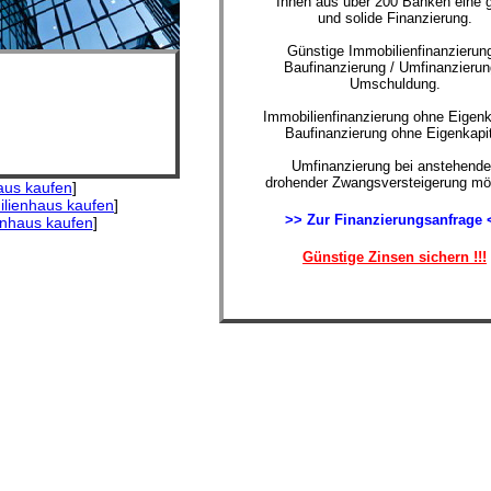
Ihnen aus über 200 Banken eine 
und solide Finanzierung.
Günstige Immobilienfinanzierung
Baufinanzierung / Umfinanzierun
Umschuldung.
Immobilienfinanzierung ohne Eigenk
Baufinanzierung ohne Eigenkapit
Umfinanzierung bei anstehende
drohender Zwangsversteigerung mög
aus kaufen
]
ilienhaus kaufen
]
>> Zur Finanzierungsanfrage 
enhaus kaufen
]
Günstige Zinsen sichern !!!