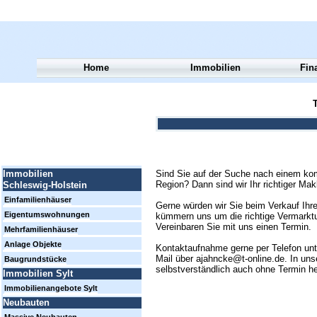
Home
Immobilien
Fin
T
Sind Sie auf der Suche nach einem kom
Immobilien
Region? Dann sind wir Ihr richtiger Mak
Schleswig-Holstein
Einfamilienhäuser
Gerne würden wir Sie beim Verkauf Ihre
Eigentumswohnungen
kümmern uns um die richtige Vermarktun
Vereinbaren Sie mit uns einen Termin.
Mehrfamilienhäuser
Anlage Objekte
Kontaktaufnahme gerne per Telefon un
Mail über ajahncke@t-online.de. In uns
Baugrundstücke
selbstverständlich auch ohne Termin h
Immobilien Sylt
Immobilienangebote Sylt
Neubauten