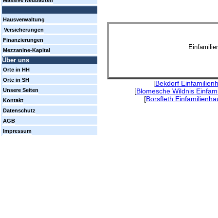
Massive Neubauten
Hausverwaltung
Versicherungen
Finanzierungen
Einfamili
Mezzanine-Kapital
Über uns
Orte in HH
Orte in SH
[
Bekdorf Einfamilien
[
Blomesche Wildnis Einfam
Unsere Seiten
[
Borsfleth Einfamilienh
Kontakt
Datenschutz
AGB
Impressum