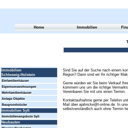
Home
Immobilien
Fin
T
Sind Sie auf der Suche nach einem kom
Immobilien
Region? Dann sind wir Ihr richtiger Mak
Schleswig-Holstein
Einfamilienhäuser
Gerne würden wir Sie beim Verkauf Ihre
Eigentumswohnungen
kümmern uns um die richtige Vermarktun
Vereinbaren Sie mit uns einen Termin.
Mehrfamilienhäuser
Anlage Objekte
Kontaktaufnahme gerne per Telefon un
Mail über ajahncke@t-online.de. In uns
Baugrundstücke
selbstverständlich auch ohne Termin h
Immobilien Sylt
Immobilienangebote Sylt
Neubauten