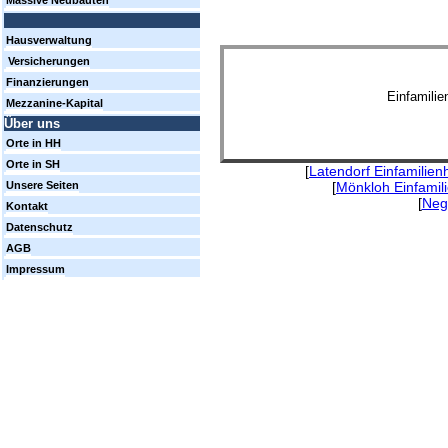
Massive Neubauten
Hausverwaltung
Versicherungen
Finanzierungen
Einfamili
Mezzanine-Kapital
Über uns
Orte in HH
Orte in SH
[
Latendorf Einfamilie
[
Mönkloh Einfamil
Unsere Seiten
[
Neg
Kontakt
Datenschutz
AGB
Impressum