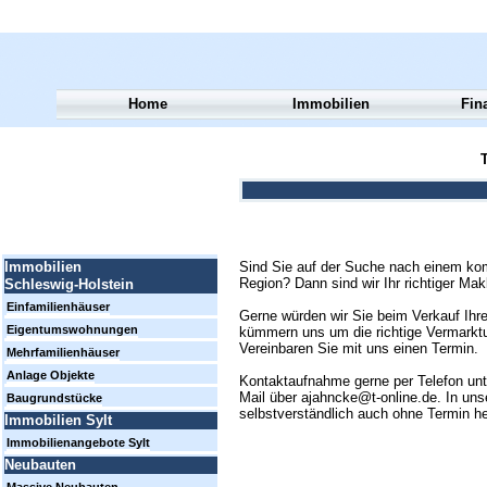
Home
Immobilien
Fin
T
Sind Sie auf der Suche nach einem kom
Immobilien
Region? Dann sind wir Ihr richtiger Mak
Schleswig-Holstein
Einfamilienhäuser
Gerne würden wir Sie beim Verkauf Ihre
Eigentumswohnungen
kümmern uns um die richtige Vermarktun
Vereinbaren Sie mit uns einen Termin.
Mehrfamilienhäuser
Anlage Objekte
Kontaktaufnahme gerne per Telefon un
Mail über ajahncke@t-online.de. In uns
Baugrundstücke
selbstverständlich auch ohne Termin h
Immobilien Sylt
Immobilienangebote Sylt
Neubauten