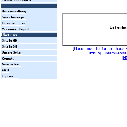
Massive Neubauten
Hausverwaltung
Versicherungen
Finanzierungen
Einfamili
Mezzanine-Kapital
Über uns
Orte in HH
Orte in SH
[
Hasenmoor Einfamilienhaus 
Ulzburg Einfamilienha
Unsere Seiten
[
Hü
Kontakt
Datenschutz
AGB
Impressum