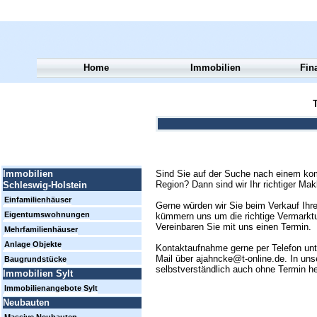
Home
Immobilien
Fin
T
Sind Sie auf der Suche nach einem kom
Immobilien
Region? Dann sind wir Ihr richtiger Mak
Schleswig-Holstein
Einfamilienhäuser
Gerne würden wir Sie beim Verkauf Ihre
Eigentumswohnungen
kümmern uns um die richtige Vermarktun
Vereinbaren Sie mit uns einen Termin.
Mehrfamilienhäuser
Anlage Objekte
Kontaktaufnahme gerne per Telefon un
Mail über ajahncke@t-online.de. In uns
Baugrundstücke
selbstverständlich auch ohne Termin h
Immobilien Sylt
Immobilienangebote Sylt
Neubauten