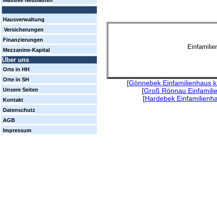
Massive Neubauten
Hausverwaltung
Versicherungen
Finanzierungen
Einfamili
Mezzanine-Kapital
Über uns
Orte in HH
Orte in SH
[
Gönnebek Einfamilienhaus k
[
Groß Rönnau Einfamili
Unsere Seiten
[
Hardebek Einfamilienh
Kontakt
Datenschutz
AGB
Impressum