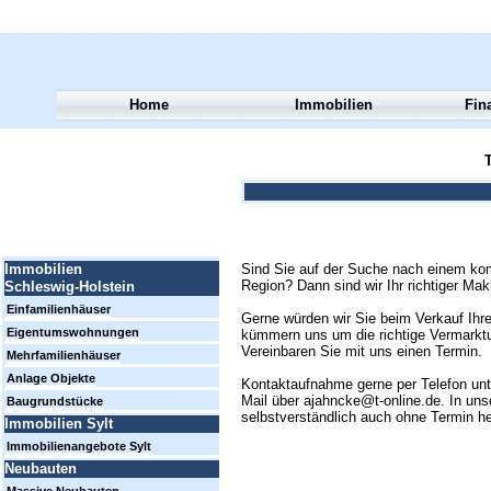
Home
Immobilien
Fin
T
Sind Sie auf der Suche nach einem kom
Immobilien
Region? Dann sind wir Ihr richtiger Mak
Schleswig-Holstein
Einfamilienhäuser
Gerne würden wir Sie beim Verkauf Ihre
Eigentumswohnungen
kümmern uns um die richtige Vermarktun
Vereinbaren Sie mit uns einen Termin.
Mehrfamilienhäuser
Anlage Objekte
Kontaktaufnahme gerne per Telefon un
Mail über ajahncke@t-online.de. In uns
Baugrundstücke
selbstverständlich auch ohne Termin h
Immobilien Sylt
Immobilienangebote Sylt
Neubauten