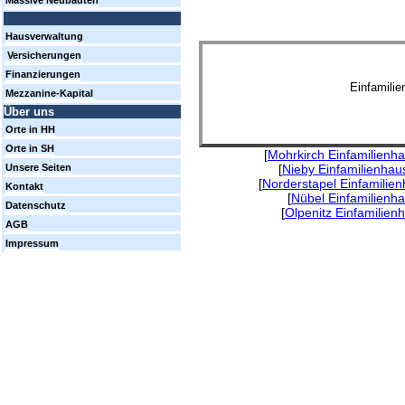
Massive Neubauten
Hausverwaltung
Versicherungen
Finanzierungen
Einfamili
Mezzanine-Kapital
Über uns
Orte in HH
Orte in SH
[
Mohrkirch Einfamilienh
[
Nieby Einfamilienhau
Unsere Seiten
[
Norderstapel Einfamilie
Kontakt
[
Nübel Einfamilienh
Datenschutz
[
Olpenitz Einfamilien
AGB
Impressum