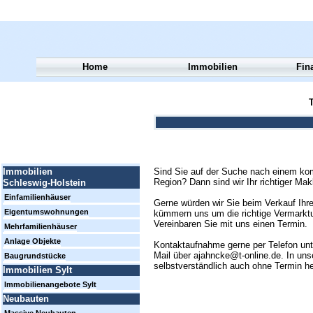
Home
Immobilien
Fin
T
Sind Sie auf der Suche nach einem kom
Immobilien
Region? Dann sind wir Ihr richtiger Mak
Schleswig-Holstein
Einfamilienhäuser
Gerne würden wir Sie beim Verkauf Ihre
Eigentumswohnungen
kümmern uns um die richtige Vermarktun
Vereinbaren Sie mit uns einen Termin.
Mehrfamilienhäuser
Anlage Objekte
Kontaktaufnahme gerne per Telefon un
Mail über ajahncke@t-online.de. In uns
Baugrundstücke
selbstverständlich auch ohne Termin h
Immobilien Sylt
Immobilienangebote Sylt
Neubauten