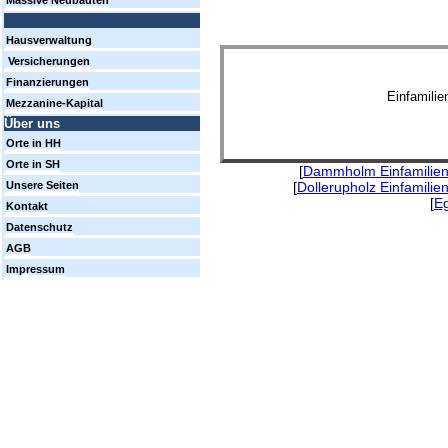
Massive Neubauten
Hausverwaltung
Versicherungen
Finanzierungen
Einfamili
Mezzanine-Kapital
Über uns
Orte in HH
Orte in SH
[
Dammholm Einfamilien
[
Dollerupholz Einfamili
Unsere Seiten
[
Eg
Kontakt
Datenschutz
AGB
Impressum