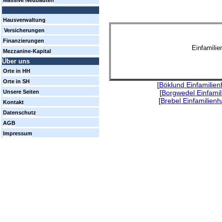
Massive Neubauten
Hausverwaltung
Versicherungen
Finanzierungen
Einfamili
Mezzanine-Kapital
Über uns
Orte in HH
Orte in SH
[
Böklund Einfamilie
[
Borgwedel Einfami
Unsere Seiten
[
Brebel Einfamilien
Kontakt
Datenschutz
AGB
Impressum