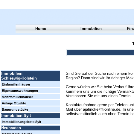
Home
Immobilien
Fin
T
Sind Sie auf der Suche nach einem kom
Immobilien
Region? Dann sind wir Ihr richtiger Mak
Schleswig-Holstein
Einfamilienhäuser
Gerne würden wir Sie beim Verkauf Ihre
Eigentumswohnungen
kümmern uns um die richtige Vermarktun
Vereinbaren Sie mit uns einen Termin.
Mehrfamilienhäuser
Anlage Objekte
Kontaktaufnahme gerne per Telefon un
Mail über ajahncke@t-online.de. In uns
Baugrundstücke
selbstverständlich auch ohne Termin h
Immobilien Sylt
Immobilienangebote Sylt
Neubauten