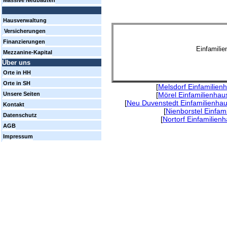
Massive Neubauten
Hausverwaltung
Versicherungen
Finanzierungen
Einfamili
Mezzanine-Kapital
Über uns
Orte in HH
Orte in SH
[
Melsdorf Einfamilien
[
Mörel Einfamilienhau
Unsere Seiten
[
Neu Duvenstedt Einfamilienhau
Kontakt
[
Nienborstel Einfam
Datenschutz
[
Nortorf Einfamilien
AGB
Impressum