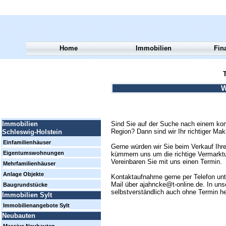
Home
Immobilien
Fin
T
W
Sind Sie auf der Suche nach einem kom
Immobilien
Region? Dann sind wir Ihr richtiger Mak
Schleswig-Holstein
Einfamilienhäuser
Gerne würden wir Sie beim Verkauf Ihre
Eigentumswohnungen
kümmern uns um die richtige Vermarktun
Vereinbaren Sie mit uns einen Termin.
Mehrfamilienhäuser
Anlage Objekte
Kontaktaufnahme gerne per Telefon un
Mail über ajahncke@t-online.de. In uns
Baugrundstücke
selbstverständlich auch ohne Termin h
Immobilien Sylt
Immobilienangebote Sylt
Neubauten