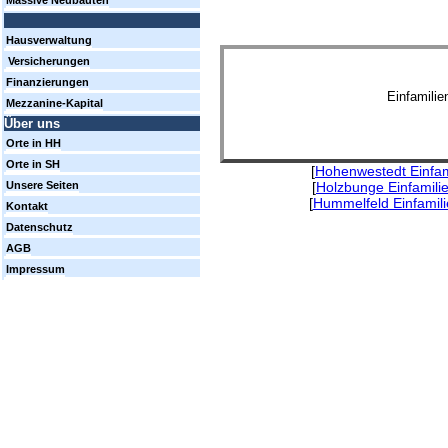
Massive Neubauten
Hausverwaltung
Versicherungen
Finanzierungen
Einfamili
Mezzanine-Kapital
Über uns
Orte in HH
Orte in SH
[
Hohenwestedt Einfam
[
Holzbunge Einfamili
Unsere Seiten
[
Hummelfeld Einfamil
Kontakt
Datenschutz
AGB
Impressum