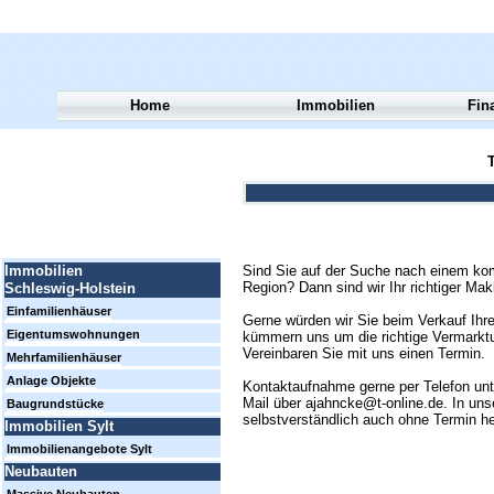
Home
Immobilien
Fin
T
Sind Sie auf der Suche nach einem kom
Immobilien
Region? Dann sind wir Ihr richtiger Mak
Schleswig-Holstein
Einfamilienhäuser
Gerne würden wir Sie beim Verkauf Ihre
Eigentumswohnungen
kümmern uns um die richtige Vermarktun
Vereinbaren Sie mit uns einen Termin.
Mehrfamilienhäuser
Anlage Objekte
Kontaktaufnahme gerne per Telefon un
Mail über ajahncke@t-online.de. In uns
Baugrundstücke
selbstverständlich auch ohne Termin h
Immobilien Sylt
Immobilienangebote Sylt
Neubauten