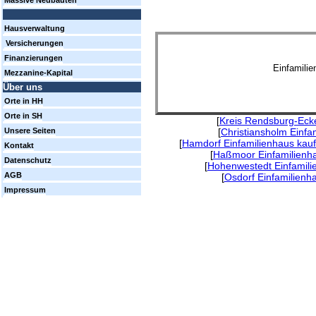
Massive Neubauten
Hausverwaltung
Versicherungen
Finanzierungen
Einfamili
Mezzanine-Kapital
Über uns
Orte in HH
Orte in SH
[
Kreis Rendsburg-Eck
[
Christiansholm Einfa
Unsere Seiten
[
Hamdorf Einfamilienhaus kau
Kontakt
[
Haßmoor Einfamilienh
Datenschutz
[
Hohenwestedt Einfamili
AGB
[
Osdorf Einfamilienh
Impressum