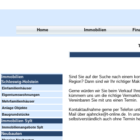
Home
Immobilien
Fin
T
Sind Sie auf der Suche nach einem kom
Immobilien
Region? Dann sind wir Ihr richtiger Mak
Schleswig-Holstein
Einfamilienhäuser
Gerne würden wir Sie beim Verkauf Ihre
Eigentumswohnungen
kümmern uns um die richtige Vermarktun
Vereinbaren Sie mit uns einen Termin.
Mehrfamilienhäuser
Anlage Objekte
Kontaktaufnahme gerne per Telefon un
Mail über ajahncke@t-online.de. In uns
Baugrundstücke
selbstverständlich auch ohne Termin h
Immobilien Sylt
Immobilienangebote Sylt
Neubauten