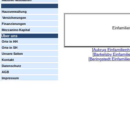
Massive Neubauten
Hausverwaltung
Versicherungen
Finanzierungen
Einfamili
Mezzanine-Kapital
Über uns
Orte in HH
Orte in SH
[
Aukrug Einfamilien
[
Barkelsby Einfamil
Unsere Seiten
[
Beringstedt Einfamili
Kontakt
Datenschutz
AGB
Impressum