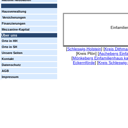
Massive Neubauten
Hausverwaltung
Versicherungen
Finanzierungen
Einfamili
Mezzanine-Kapital
Über uns
Orte in HH
Orte in SH
[
Schleswig-Holstein
] [
Kreis Dithm
[Kreis Plön] [
Ascheberg Einf
Unsere Seiten
[
Mönkeberg Einfamilienhaus k
Kontakt
Eckernförde
] [
Kreis Schleswig
Datenschutz
AGB
Impressum