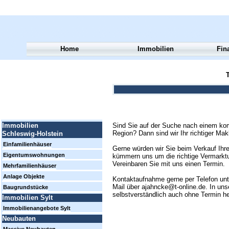
Home
Immobilien
Fin
T
Sind Sie auf der Suche nach einem kom
Immobilien
Region? Dann sind wir Ihr richtiger Mak
Schleswig-Holstein
Einfamilienhäuser
Gerne würden wir Sie beim Verkauf Ihre
Eigentumswohnungen
kümmern uns um die richtige Vermarktun
Vereinbaren Sie mit uns einen Termin.
Mehrfamilienhäuser
Anlage Objekte
Kontaktaufnahme gerne per Telefon un
Mail über ajahncke@t-online.de. In uns
Baugrundstücke
selbstverständlich auch ohne Termin h
Immobilien Sylt
Immobilienangebote Sylt
Neubauten