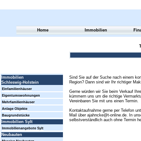
Home
Immobilien
Fin
T
Sind Sie auf der Suche nach einem kom
Immobilien
Region? Dann sind wir Ihr richtiger Mak
Schleswig-Holstein
Einfamilienhäuser
Gerne würden wir Sie beim Verkauf Ihre
Eigentumswohnungen
kümmern uns um die richtige Vermarktun
Vereinbaren Sie mit uns einen Termin.
Mehrfamilienhäuser
Anlage Objekte
Kontaktaufnahme gerne per Telefon un
Mail über ajahncke@t-online.de. In uns
Baugrundstücke
selbstverständlich auch ohne Termin h
Immobilien Sylt
Immobilienangebote Sylt
Neubauten