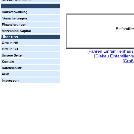
Massive Neubauten
Hausverwaltung
Versicherungen
Finanzierungen
Einfamili
Mezzanine-Kapital
Über uns
Orte in HH
Orte in SH
[
Fahren Einfamilienhaus
[
Giekau Einfamilienh
Unsere Seiten
[
Großh
Kontakt
Datenschutz
AGB
Impressum