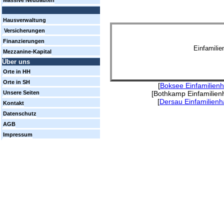
Massive Neubauten
Hausverwaltung
Versicherungen
Finanzierungen
Einfamili
Mezzanine-Kapital
Über uns
Orte in HH
Orte in SH
[
Boksee Einfamilien
[Bothkamp Einfamilien
Unsere Seiten
[
Dersau Einfamilien
Kontakt
Datenschutz
AGB
Impressum