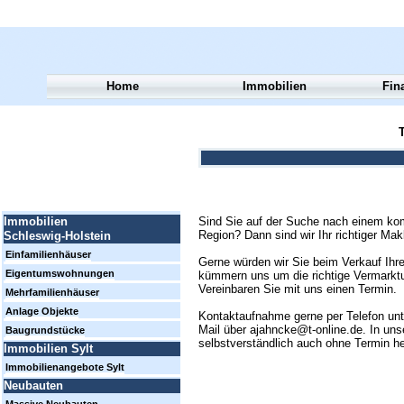
Home
Immobilien
Fin
T
Sind Sie auf der Suche nach einem kom
Immobilien
Region? Dann sind wir Ihr richtiger Mak
Schleswig-Holstein
Einfamilienhäuser
Gerne würden wir Sie beim Verkauf Ihre
Eigentumswohnungen
kümmern uns um die richtige Vermarktun
Vereinbaren Sie mit uns einen Termin.
Mehrfamilienhäuser
Anlage Objekte
Kontaktaufnahme gerne per Telefon un
Mail über ajahncke@t-online.de. In uns
Baugrundstücke
selbstverständlich auch ohne Termin h
Immobilien Sylt
Immobilienangebote Sylt
Neubauten