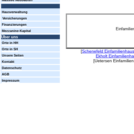
Massive Neubauten
Hausverwaltung
Versicherungen
Finanzierungen
Einfamili
Mezzanine-Kapital
Über uns
Orte in HH
Orte in SH
[
Schenefeld Einfamilienhau
Ekholt Einfamilienh
Unsere Seiten
[Uetersen Einfamilien
Kontakt
Datenschutz
AGB
Impressum