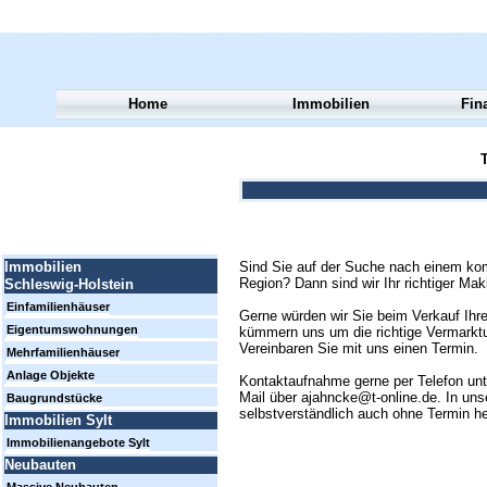
Home
Immobilien
Fin
T
Sind Sie auf der Suche nach einem kom
Immobilien
Region? Dann sind wir Ihr richtiger Mak
Schleswig-Holstein
Einfamilienhäuser
Gerne würden wir Sie beim Verkauf Ihre
Eigentumswohnungen
kümmern uns um die richtige Vermarktun
Vereinbaren Sie mit uns einen Termin.
Mehrfamilienhäuser
Anlage Objekte
Kontaktaufnahme gerne per Telefon un
Mail über ajahncke@t-online.de. In uns
Baugrundstücke
selbstverständlich auch ohne Termin h
Immobilien Sylt
Immobilienangebote Sylt
Neubauten