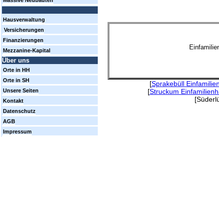
Massive Neubauten
Hausverwaltung
Versicherungen
Finanzierungen
Einfamili
Mezzanine-Kapital
Über uns
Orte in HH
Orte in SH
[
Sprakebüll Einfamili
[
Struckum Einfamilien
Unsere Seiten
[Süderl
Kontakt
Datenschutz
AGB
Impressum