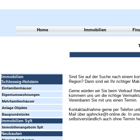
Home
Immobilien
Fin
T
Sind Sie auf der Suche nach einem kom
Immobilien
Region? Dann sind wir Ihr richtiger Mak
Schleswig-Holstein
Einfamilienhäuser
Gerne würden wir Sie beim Verkauf Ihre
Eigentumswohnungen
kümmern uns um die richtige Vermarktun
Vereinbaren Sie mit uns einen Termin.
Mehrfamilienhäuser
Anlage Objekte
Kontaktaufnahme gerne per Telefon un
Mail über ajahncke@t-online.de. In uns
Baugrundstücke
selbstverständlich auch ohne Termin h
Immobilien Sylt
Immobilienangebote Sylt
Neubauten