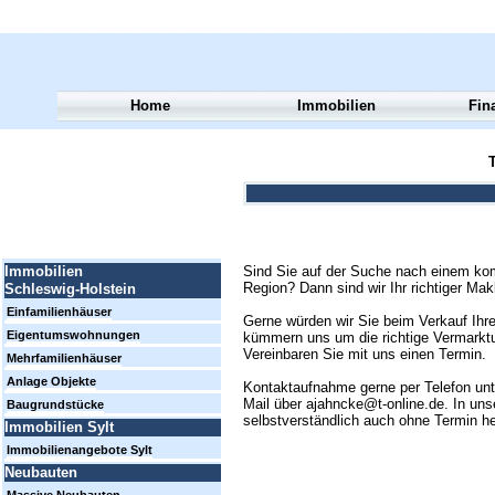
Home
Immobilien
Fin
T
Sind Sie auf der Suche nach einem kom
Immobilien
Region? Dann sind wir Ihr richtiger Mak
Schleswig-Holstein
Einfamilienhäuser
Gerne würden wir Sie beim Verkauf Ihre
Eigentumswohnungen
kümmern uns um die richtige Vermarktun
Vereinbaren Sie mit uns einen Termin.
Mehrfamilienhäuser
Anlage Objekte
Kontaktaufnahme gerne per Telefon un
Mail über ajahncke@t-online.de. In uns
Baugrundstücke
selbstverständlich auch ohne Termin h
Immobilien Sylt
Immobilienangebote Sylt
Neubauten