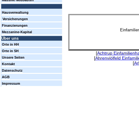
Massive Neubauten
Hausverwaltung
Versicherungen
Finanzierungen
Einfamili
Mezzanine-Kapital
Über uns
Orte in HH
Orte in SH
[
Achtrup Einfamilienh
[
Ahrenviölfeld Einfami
Unsere Seiten
[
Ar
Kontakt
Datenschutz
AGB
Impressum