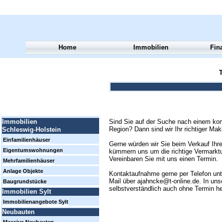
Home
Immobilien
Fin
T
Sind Sie auf der Suche nach einem kom
Immobilien
Region? Dann sind wir Ihr richtiger Mak
Schleswig-Holstein
Einfamilienhäuser
Gerne würden wir Sie beim Verkauf Ihre
Eigentumswohnungen
kümmern uns um die richtige Vermarktun
Vereinbaren Sie mit uns einen Termin.
Mehrfamilienhäuser
Anlage Objekte
Kontaktaufnahme gerne per Telefon un
Mail über ajahncke@t-online.de. In uns
Baugrundstücke
selbstverständlich auch ohne Termin h
Immobilien Sylt
Immobilienangebote Sylt
Neubauten