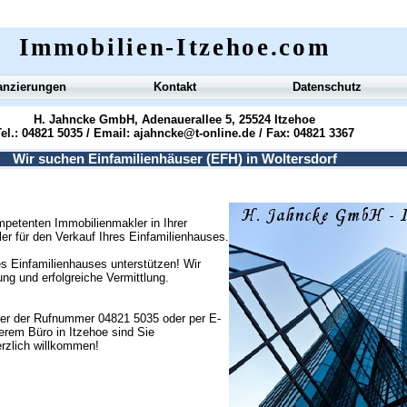
Immobilien-Itzehoe.com
anzierungen
Kontakt
Datenschutz
H. Jahncke GmbH, Adenauerallee 5, 25524 Itzehoe
el.: 04821 5035 / Email:
ajahncke@t-online.de
/ Fax: 04821 3367
Wir suchen Einfamilienhäuser (EFH) in Woltersdorf
petenten Immobilienmakler in Ihrer
ler für den Verkauf Ihres Einfamilienhauses.
s Einfamilienhauses unterstützen! Wir
g und erfolgreiche Vermittlung.
ter der Rufnummer 04821 5035 oder per E-
erem Büro in Itzehoe sind Sie
erzlich willkommen!