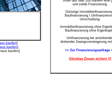
Ihnen aus über 200 Banken eine 
und solide Finanzierung.
Günstige Immobilienfinanzierung
Baufinanzierung / Umfinanzierun
Umschuldung.
Immobilienfinanzierung ohne Eigenk
Baufinanzierung ohne Eigenkapit
Umfinanzierung bei anstehende
drohender Zwangsversteigerung mög
aus kaufen
]
haus kaufen
]
>> Zur Finanzierungsanfrage 
nhaus kaufen]
Günstige Zinsen sichern !!!