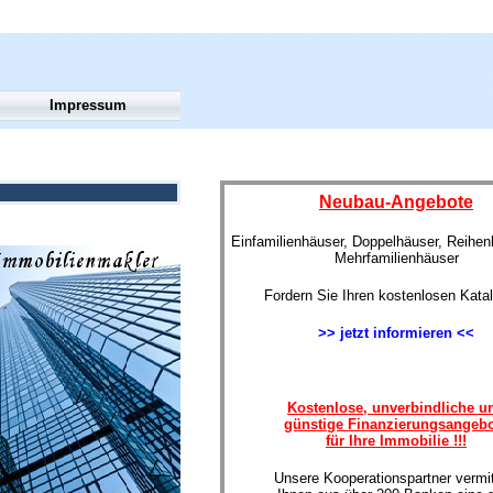
Impressum
Neubau-Angebote
Einfamilienhäuser, Doppelhäuser, Reihe
Mehrfamilienhäuser
Fordern Sie Ihren kostenlosen Kata
>> jetzt informieren <<
Kostenlose, unverbindliche u
günstige Finanzierungsangeb
für Ihre Immobilie !!!
Unsere Kooperationspartner vermit