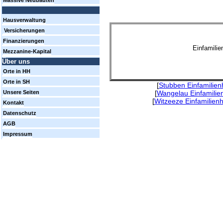
Massive Neubauten
Hausverwaltung
Versicherungen
Finanzierungen
Einfamili
Mezzanine-Kapital
Über uns
Orte in HH
Orte in SH
[
Stubben Einfamilien
[
Wangelau Einfamilie
Unsere Seiten
[
Witzeeze Einfamilien
Kontakt
Datenschutz
AGB
Impressum