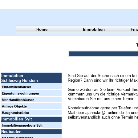
Home
Immobilien
Fin
T
Sind Sie auf der Suche nach einem kom
Immobilien
Region? Dann sind wir Ihr richtiger Mak
Schleswig-Holstein
Einfamilienhäuser
Gerne würden wir Sie beim Verkauf Ihre
Eigentumswohnungen
kümmern uns um die richtige Vermarktun
Vereinbaren Sie mit uns einen Termin.
Mehrfamilienhäuser
Anlage Objekte
Kontaktaufnahme gerne per Telefon un
Mail über ajahncke@t-online.de. In uns
Baugrundstücke
selbstverständlich auch ohne Termin h
Immobilien Sylt
Immobilienangebote Sylt
Neubauten