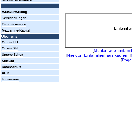
Massive Neubauten
Hausverwaltung
Versicherungen
Finanzierungen
Einfamili
Mezzanine-Kapital
Über uns
Orte in HH
Orte in SH
[
Mühlenrade Einfami
[
Niendorf Einfamilienhaus kaufen
] [
Unsere Seiten
[
Pogg
Kontakt
Datenschutz
AGB
Impressum