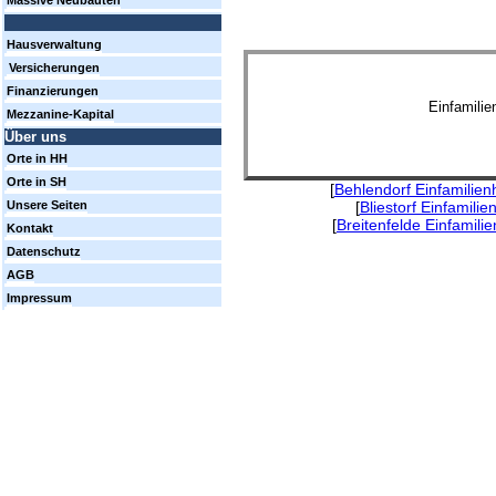
Massive Neubauten
Hausverwaltung
Versicherungen
Finanzierungen
Einfamili
Mezzanine-Kapital
Über uns
Orte in HH
Orte in SH
[
Behlendorf Einfamilie
[
Bliestorf Einfamili
Unsere Seiten
[
Breitenfelde Einfamili
Kontakt
Datenschutz
AGB
Impressum