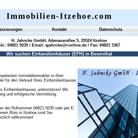
Immobilien-Itzehoe.com
anzierungen
Kontakt
Datenschutz
H. Jahncke GmbH, Adenauerallee 5, 25524 Itzehoe
el.: 04821 5035 / Email:
ajahncke@t-online.de
/ Fax: 04821 3367
Wir suchen Einfamilienhäuser (EFH) in Besenthal
petenten Immobilienmakler in Ihrer
ler für den Verkauf Ihres Einfamilienhauses.
s Einfamilienhauses unterstützen! Wir
g und erfolgreiche Vermittlung.
ter der Rufnummer 04821 5035 oder per E-
erem Büro in Itzehoe sind Sie
erzlich willkommen!