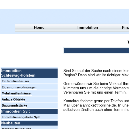
Home
Immobilien
Fin
T
Sind Sie auf der Suche nach einem kom
Immobilien
Region? Dann sind wir Ihr richtiger Mak
Schleswig-Holstein
Einfamilienhäuser
Gerne würden wir Sie beim Verkauf Ihre
Eigentumswohnungen
kümmern uns um die richtige Vermarktun
Vereinbaren Sie mit uns einen Termin.
Mehrfamilienhäuser
Anlage Objekte
Kontaktaufnahme gerne per Telefon un
Mail über ajahncke@t-online.de. In uns
Baugrundstücke
selbstverständlich auch ohne Termin h
Immobilien Sylt
Immobilienangebote Sylt
Neubauten