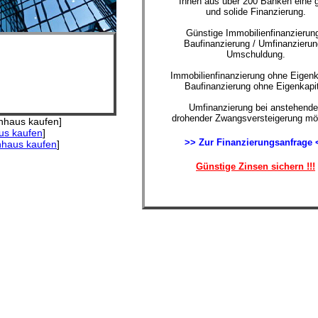
Ihnen aus über 200 Banken eine 
und solide Finanzierung.
Günstige Immobilienfinanzierung
Baufinanzierung / Umfinanzierun
Umschuldung.
Immobilienfinanzierung ohne Eigenk
Baufinanzierung ohne Eigenkapit
Umfinanzierung bei anstehende
drohender Zwangsversteigerung mög
enhaus kaufen]
aus kaufen
]
>> Zur Finanzierungsanfrage 
nhaus kaufen
]
Günstige Zinsen sichern !!!