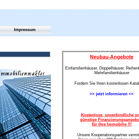
Impressum
Neubau-Angebote
Einfamilienhäuser, Doppelhäuser, Reihe
Mehrfamilienhäuser
Fordern Sie Ihren kostenlosen Kata
>> jetzt informieren <<
Kostenlose, unverbindliche u
günstige Finanzierungsangeb
für Ihre Immobilie !!!
Unsere Kooperationspartner vermit