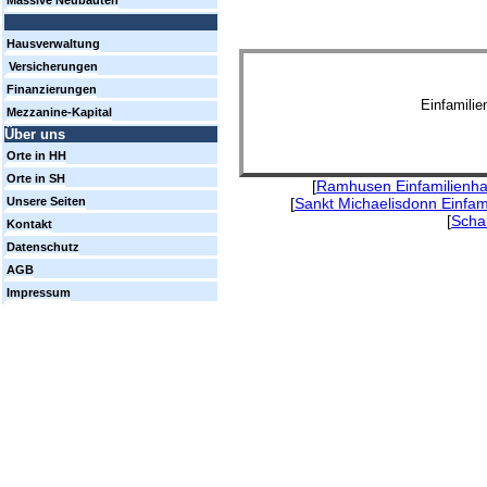
Massive Neubauten
Hausverwaltung
Versicherungen
Finanzierungen
Einfamili
Mezzanine-Kapital
Über uns
Orte in HH
Orte in SH
[
Ramhusen Einfamilienha
[
Sankt Michaelisdonn Einfam
Unsere Seiten
[
Scha
Kontakt
Datenschutz
AGB
Impressum