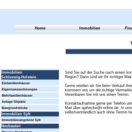
Home
Immobilien
Fin
T
Sind Sie auf der Suche nach einem kom
Immobilien
Region? Dann sind wir Ihr richtiger Mak
Schleswig-Holstein
Einfamilienhäuser
Gerne würden wir Sie beim Verkauf Ihre
Eigentumswohnungen
kümmern uns um die richtige Vermarktun
Vereinbaren Sie mit uns einen Termin.
Mehrfamilienhäuser
Anlage Objekte
Kontaktaufnahme gerne per Telefon un
Mail über ajahncke@t-online.de. In uns
Baugrundstücke
selbstverständlich auch ohne Termin h
Immobilien Sylt
Immobilienangebote Sylt
Neubauten