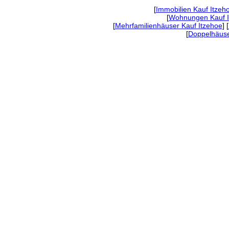
[
Immobilien Kauf Itzeh
[
Wohnungen Kauf I
[
Mehrfamilienhäuser Kauf Itzehoe
] [
[
Doppelhäuse