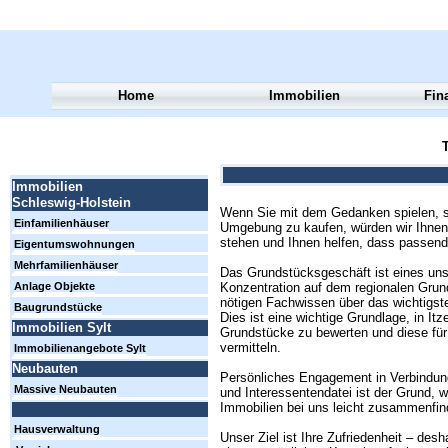
Home
Immobilien
Fin
T
Immobilien
Schleswig-Holstein
Wenn Sie mit dem Gedanken spielen, si
Einfamilienhäuser
Umgebung zu kaufen, würden wir Ihnen 
stehen und Ihnen helfen, dass passend
Eigentumswohnungen
Mehrfamilienhäuser
Das Grundstücksgeschäft ist eines uns
Konzentration auf dem regionalen Gru
Anlage Objekte
nötigen Fachwissen über das wichtigste
Baugrundstücke
Dies ist eine wichtige Grundlage, in 
Immobilien Sylt
Grundstücke zu bewerten und diese für 
vermitteln.
Immobilienangebote Sylt
Neubauten
Persönliches Engagement in Verbindun
Massive Neubauten
und Interessentendatei ist der Grund, 
Immobilien bei uns leicht zusammenfin
Hausverwaltung
Unser Ziel ist Ihre Zufriedenheit – des