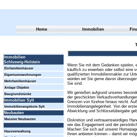
Home
Immobilien
Fin
T
Immobilien
Schleswig-Holstein
Wenn Sie mit dem Gedanken spielen, e
Einfamilienhäuser
käuflich zu erwerben oder selbst eine 
qualifizierten Immobilienmakler zur Un
Eigentumswohnungen
würden wir Sie gerne davon überzeugen
Mehrfamilienhäuser
Sie sind.
Anlage Objekte
Wir genießen aufgrund unseres besond
Baugrundstücke
der geschickten Verkaufsverhandlungen 
Immobilien Sylt
Grenzen von Itzehoe hinaus reicht. Au
Immobilienangelegenheit. Von der erste
Immobilienangebote Sylt
Abwicklung und Schlüsselübergabe geb
Neubauten
Massive Neubauten
Diskretion und vertrauenswürdiges Hand
wie das Engagement und der persönliche
Machen Sie sich auf unserer Homepage 
Hausverwaltung
Ihnen anbieten können – damit wir mögl