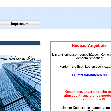
Impressum
Neubau-Angebote
Einfamilienhäuser, Doppelhäuser, Reihe
Mehrfamilienhäuser
Fordern Sie Ihren kostenlosen Kata
>> jetzt informieren <<
Kostenlose, unverbindliche u
günstige Finanzierungsangeb
für Ihre Immobilie !!!
Unsere Kooperationspartner vermit