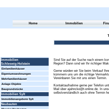
Home
Immobilien
Fin
T
Sind Sie auf der Suche nach einem kom
Immobilien
Region? Dann sind wir Ihr richtiger Mak
Schleswig-Holstein
Einfamilienhäuser
Gerne würden wir Sie beim Verkauf Ihre
Eigentumswohnungen
kümmern uns um die richtige Vermarktun
Vereinbaren Sie mit uns einen Termin.
Mehrfamilienhäuser
Anlage Objekte
Kontaktaufnahme gerne per Telefon un
Mail über ajahncke@t-online.de. In uns
Baugrundstücke
selbstverständlich auch ohne Termin h
Immobilien Sylt
Immobilienangebote Sylt
Neubauten