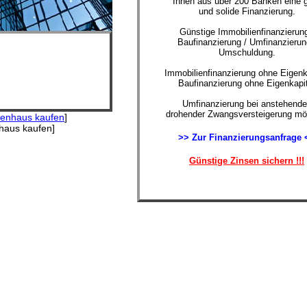
Ihnen aus über 200 Banken eine 
und solide Finanzierung.
Günstige Immobilienfinanzierung
Baufinanzierung / Umfinanzierun
Umschuldung.
Immobilienfinanzierung ohne Eigenk
Baufinanzierung ohne Eigenkapit
Umfinanzierung bei anstehende
drohender Zwangsversteigerung mög
lienhaus kaufen
]
nhaus kaufen]
>> Zur Finanzierungsanfrage 
Günstige Zinsen sichern !!!