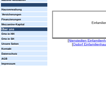
Massive Neubauten
Hausverwaltung
Versicherungen
Finanzierungen
Einfamili
Mezzanine-Kapital
Über uns
Orte in HH
Orte in SH
[
Nienstedten Einfamilien
[
Osdorf Einfamilienha
Unsere Seiten
Kontakt
Datenschutz
AGB
Impressum