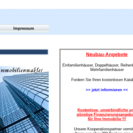
Impressum
Neubau-Angebote
Einfamilienhäuser, Doppelhäuser, Reihe
Mehrfamilienhäuser
Fordern Sie Ihren kostenlosen Kata
>> jetzt informieren <<
Kostenlose, unverbindliche u
günstige Finanzierungsangeb
für Ihre Immobilie !!!
Unsere Kooperationspartner vermit