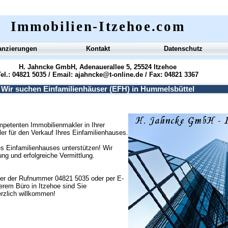
Immobilien-Itzehoe.com
anzierungen
Kontakt
Datenschutz
H. Jahncke GmbH, Adenauerallee 5, 25524 Itzehoe
el.: 04821 5035 / Email:
ajahncke@t-online.de
/ Fax: 04821 3367
Wir suchen Einfamilienhäuser (EFH) in Hummelsbüttel
petenten Immobilienmakler in Ihrer
ler für den Verkauf Ihres Einfamilienhauses.
s Einfamilienhauses unterstützen! Wir
g und erfolgreiche Vermittlung.
ter der Rufnummer 04821 5035 oder per E-
erem Büro in Itzehoe sind Sie
erzlich willkommen!