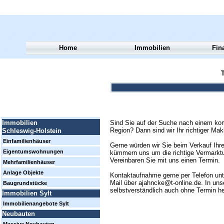
Home
Immobilien
Fin
T
Sind Sie auf der Suche nach einem kom
Immobilien
Region? Dann sind wir Ihr richtiger Mak
Schleswig-Holstein
Einfamilienhäuser
Gerne würden wir Sie beim Verkauf Ihre
Eigentumswohnungen
kümmern uns um die richtige Vermarktun
Vereinbaren Sie mit uns einen Termin.
Mehrfamilienhäuser
Anlage Objekte
Kontaktaufnahme gerne per Telefon un
Mail über ajahncke@t-online.de. In uns
Baugrundstücke
selbstverständlich auch ohne Termin h
Immobilien Sylt
Immobilienangebote Sylt
Neubauten