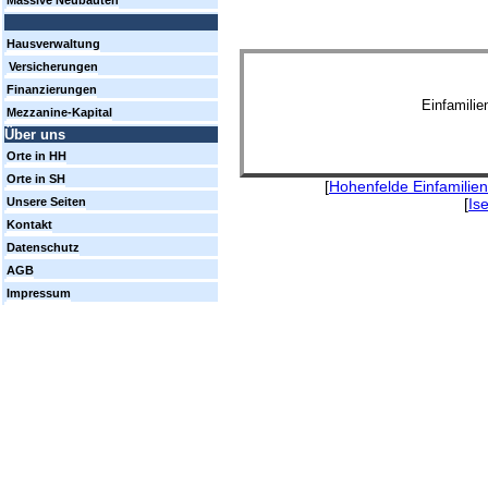
Massive Neubauten
Hausverwaltung
Versicherungen
Finanzierungen
Einfamili
Mezzanine-Kapital
Über uns
Orte in HH
Orte in SH
[
Hohenfelde Einfamilie
[
Is
Unsere Seiten
Kontakt
Datenschutz
AGB
Impressum